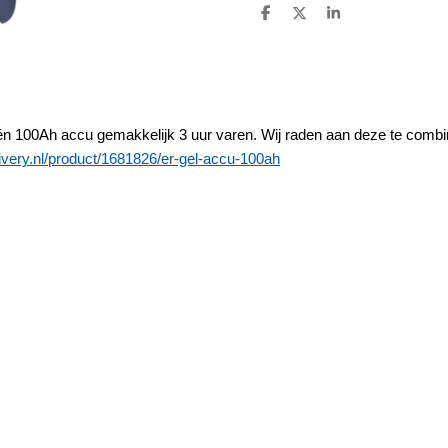
D
D
S
e
e
h
l
e
a
e
l
r
n
e
één 100Ah accu gemakkelijk 3 uur varen. Wij raden aan deze te comb
ivery.nl/product/1681826/er-gel-accu-100ah