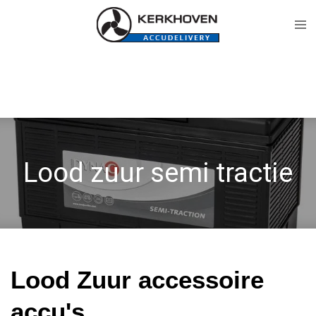
Ga
direct
naar
de
hoofdinhoud
Lood zuur semi tractie
Lood Zuur accessoire
accu's