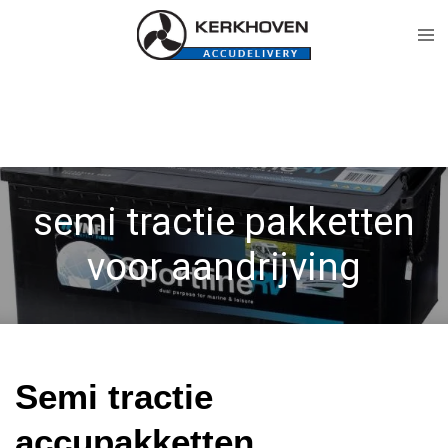
Ga
direct
naar
de
hoofdinhoud
semi tractie pakketten
voor aandrijving
Semi tractie
accupakketten