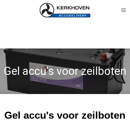
Ga
direct
naar
de
hoofdinhoud
Gel accu's voor zeilboten
Gel accu's voor zeilboten