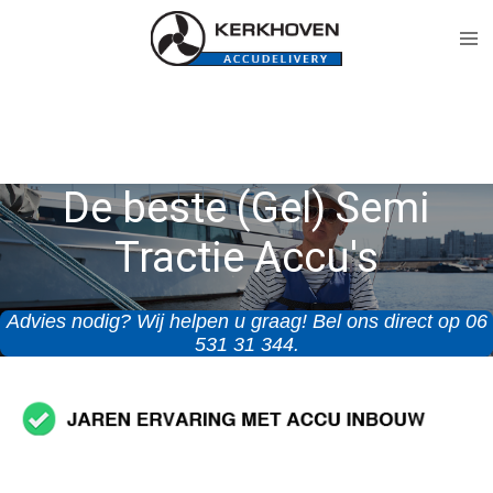
Ga
direct
naar
de
hoofdinhoud
De beste (Gel) Semi
Tractie Accu's
Advies nodig? Wij helpen u graag! Bel ons direct op 06
531 31 344.