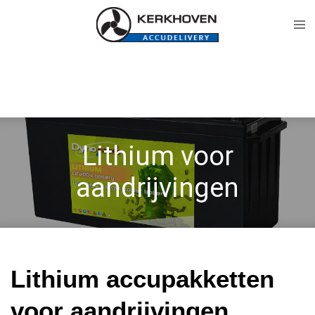
Ga
direct
naar
de
hoofdinhoud
Lithium voor
aandrijvingen
Lithium accupakketten
voor aandrijvingen