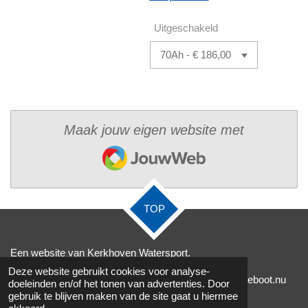
Uitgeschakeld
Maak jouw eigen website met
JouwWeb
TOP
Een website van Kerkhoven Watersport.
Deze website gebruikt cookies voor analyse-
Te bereiken via
info@jachtwerfaalsmeer.nl,
elektrischeboot.nu
doeleinden en/of het tonen van advertenties. Door
gebruik te blijven maken van de site gaat u hiermee
en
0653131344
.