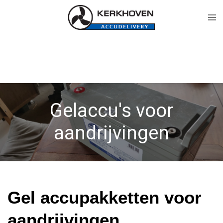
Ga
direct
naar
de
hoofdinhoud
Gelaccu's voor
aandrijvingen
Gel accupakketten voor
aandrijvingen