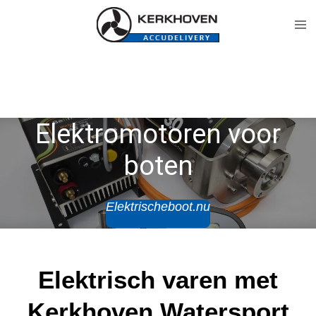
Ga
direct
naar
de
hoofdinhoud
Elektromotoren voor
boten
Elektrischeboot.nu
Elektrisch varen met
Kerkhoven Watersport