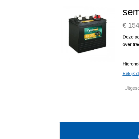
sem
€ 154
Deze ac
over tra
Hieronde
Bekijk d
Uitges