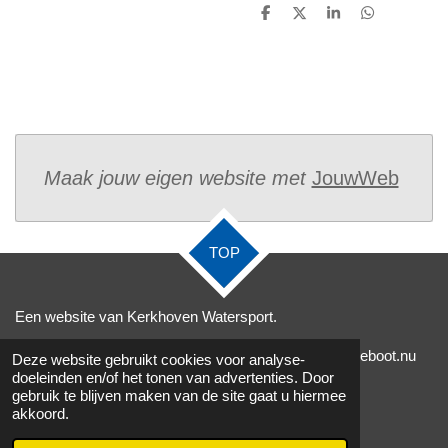
D
D
S
D
e
e
h
e
l
e
a
l
e
l
r
e
n
e
n
Maak jouw eigen website met
JouwWeb
TOP
Een website van Kerkhoven Watersport.
Te bereiken via
info@jachtwerfaalsmeer.nl,
elektrischeboot.nu
Deze website gebruikt cookies voor analyse-
doeleinden en/of het tonen van advertenties. Door
en
0653131344
.
gebruik te blijven maken van de site gaat u hiermee
© 2020 - 2026 Kerkhoven accu delivery
akkoord.
Powered by
JouwWeb