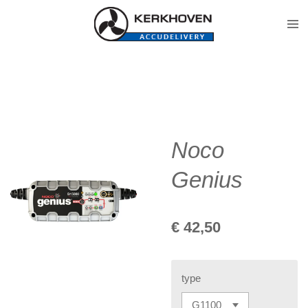
Ga
direct
naar
de
hoofdinhoud
Noco
Genius
€ 42,50
type