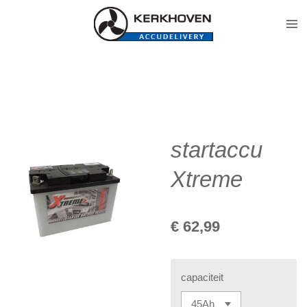
Ga
direct
naar
de
hoofdinhoud
startaccu
Xtreme
€ 62,99
capaciteit